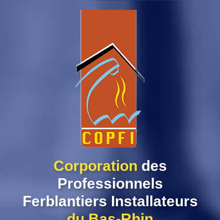
Skip
to
content
Corporation
des
Professionnels
Ferblantiers Installateurs
du Bas-Rhin