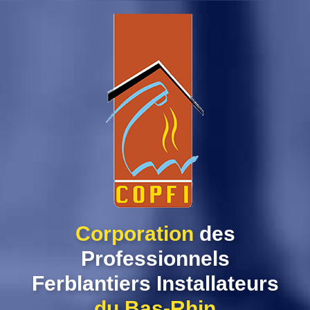
Skip
to
content
Corporation
des
Professionnels
Ferblantiers Installateurs
du Bas-Rhin