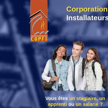
Skip
Corporation
to
content
Installateur
Vous êtes
un stagiaire, un
apprenti
ou
un salarié ?