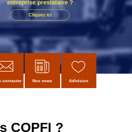
entreprise prestataire ?
Cliquez ici
 contacter
Nos news
Adhésion
es COPFI ?