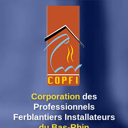
Skip
to
content
Corporation
des
Professionnels
Ferblantiers Installateurs
du Bas-Rhin