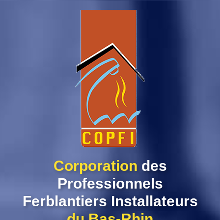
Skip
to
content
Corporation
des
Professionnels
Ferblantiers Installateurs
du Bas-Rhin