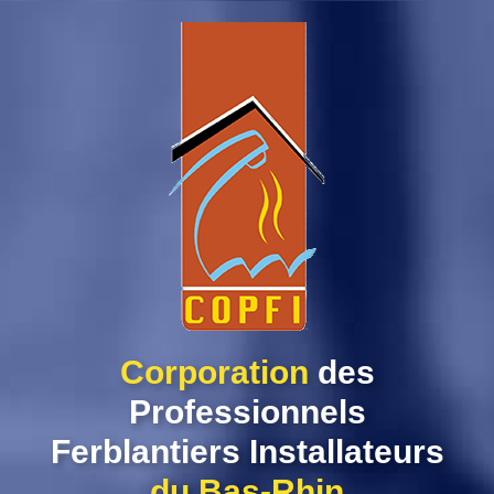
Skip
to
content
Corporation
des
Professionnels
Ferblantiers Installateurs
du Bas-Rhin