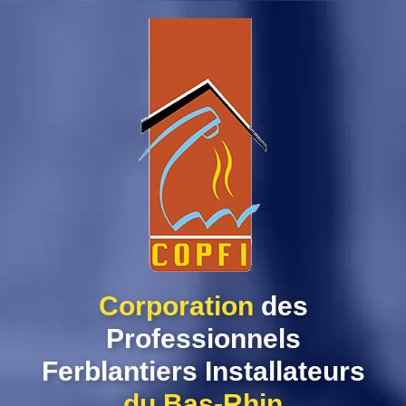
Skip
to
content
Corporation
des
Professionnels
Ferblantiers Installateurs
du Bas-Rhin