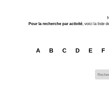
N
Pour la recherche par activité
, voici la list
A
B
C
D
E
F