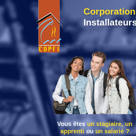
Skip
Corporation
to
content
Installateur
Vous êtes
un stagiaire, un
apprenti
ou
un salarié ?