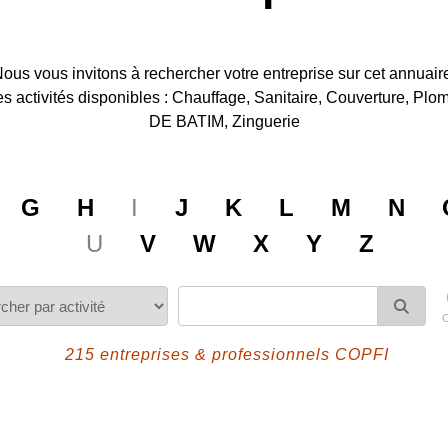
ous vous invitons à rechercher votre entreprise sur cet annuair
e des activités disponibles : Chauffage, Sanitaire, Couverture, P
DE BATIM, Zinguerie
G
H
I
J
K
L
M
N
U
V
W
X
Y
Z
215 entreprises & professionnels COPFI