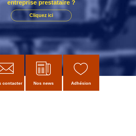
entreprise prestataire ?
Cliquez ici
 contacter
Nos news
Adhésion