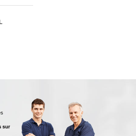
L
es
 sur