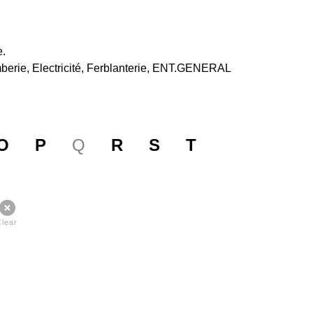
e.
lomberie, Electricité, Ferblanterie, ENT.GENERAL
O
P
Q
R
S
T
Clear